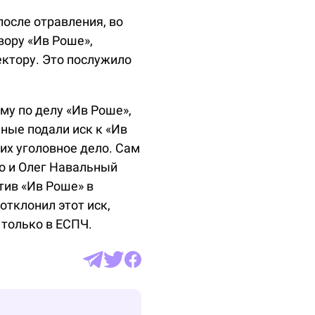
после отравления, во
вору «Ив Роше»,
ектору. Это послужило
у по делу «Ив Роше»,
ьные подали иск к «Ив
их уголовное дело. Сам
о и Олег Навальный
тив «Ив Роше» в
отклонил этот иск,
только в ЕСПЧ.