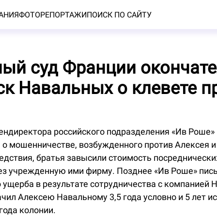
АНИЯ
ФОТОРЕПОРТАЖИ
ПОИСК ПО САЙТУ
ый суд Франции окончат
ск Навальных о клевете п
ендиректора российского подразделения «Ив Роше»
а о мошенничестве, возбужденного против Алексея и
ледствия, братья завысили стоимость посреднически
ез учрежденную ими фирму. Позднее «Ив Роше» пись
 ущерба в результате сотрудничества с компанией 
ачил Алексею Навальному 3,5 года условно и 5 лет и
года колонии.