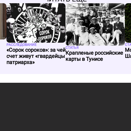
РАССЛЕДОВАНИЕ
СТ
СТАТЬЯ
«Сорок сороков»: за чей
Мо
Крапленые российские
счет живут «гвардейцы
Ша
карты в Тунисе
патриарха»