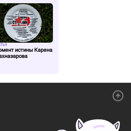
АТЬЯ
мент истины Карена
хназарова