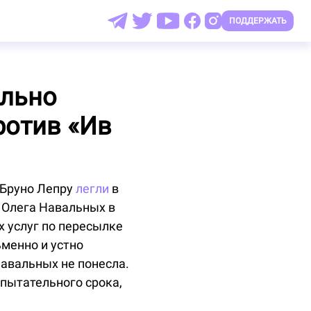
ПОДДЕРЖАТЬ
ельно
ротив «Ив
 Бруно Лепру
легли
в
 Олега Навальных в
х услуг по пересылке
менно и устно
Навальных не понесла.
спытательного срока,