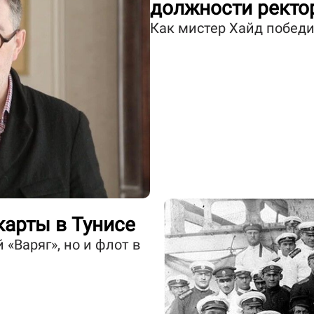
должности ректо
Как мистер Хайд побед
карты в Тунисе
 «Варяг», но и флот в