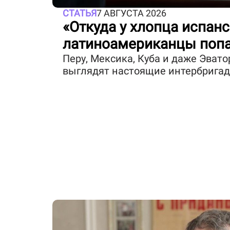
СТАТЬЯ
7 АВГУСТА 2026
«Откуда у хлопца испанс
латиноамериканцы попа
Перу, Мексика, Куба и даже Эвато
выглядят настоящие интербригад