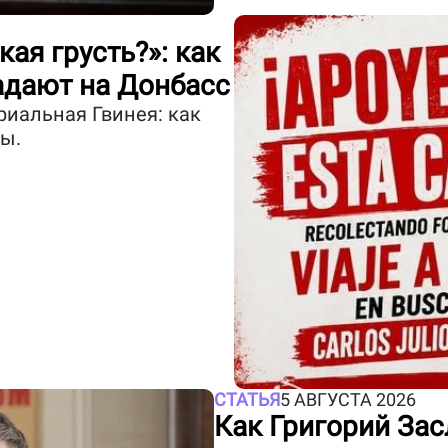
кая грусть?»: как
дают на Донбасс
риальная Гвинея: как
ы.
СТАТЬЯ
5 АВГУСТА 2026
Как Григорий Зас