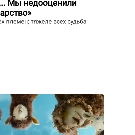
я… Мы недооценили
дарство»
ех племен; тяжеле всех судьба