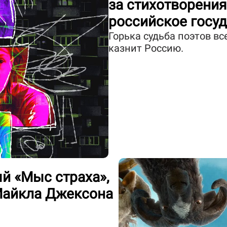
за стихотворени
российское госу
Горька судьба поэтов вс
казнит Россию.
й «Мыс страха»,
Майкла Джексона