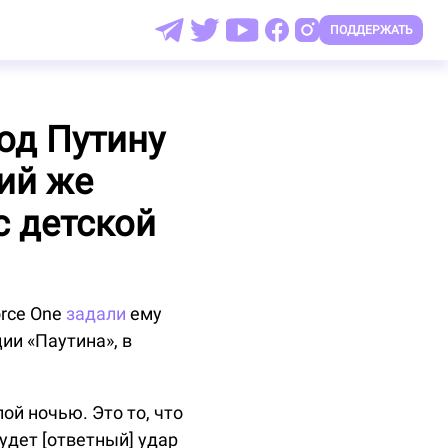
ПОДДЕРЖАТЬ
од Путину
кий же
с детской
orce One
задали
ему
ии «Паутина», в
ой ночью. Это то, что
будет [ответный] удар