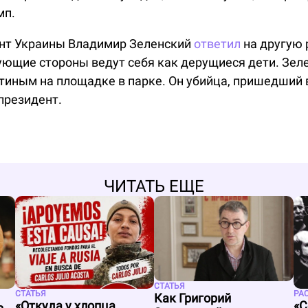
мп.
ент Украины Владимир Зеленский
ответил
на другую 
ующие стороны ведут себя как дерущиеся дети. Зел
тиным на площадке в парке. Он убийца, пришедший в
 президент.
ЧИТАТЬ ЕЩЕ
СТАТЬЯ
РА
СТАТЬЯ
Как Григорий
ь.
«С
«Откуда у хлопца