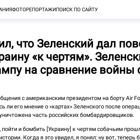
АНИЯ
ФОТОРЕПОРТАЖИ
ПОИСК ПО САЙТУ
ил, что Зеленский дал пов
раину «к чертям». Зеленс
ампу на сравнение войны 
бщения с американским президентом на борту Air F
сь ли его мнение о «картах» Зеленского после операц
уничтожена часть российских бомбардировщиков.
 пойти и бомбить [Украину] к чертям собачьим прошл
истории. Когда я это увидел, я понял: ну вот, теперь 