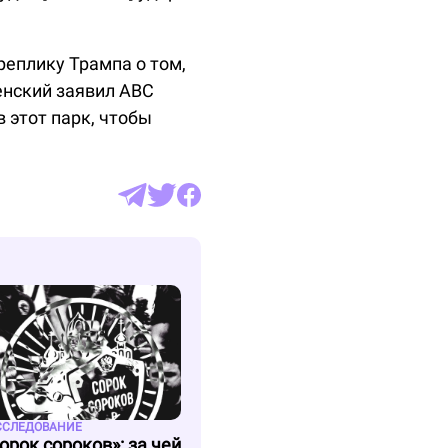
реплику Трампа о том,
енский заявил ABC
 этот парк, чтобы
ССЛЕДОВАНИЕ
орок сороков»: за чей