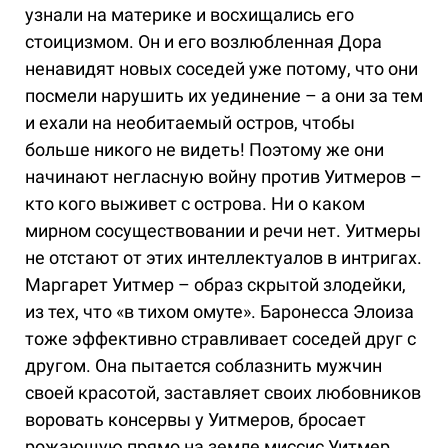
узнали на материке и восхищались его
стоицизмом. Он и его возлюбленная Дора
ненавидят новых соседей уже потому, что они
посмели нарушить их уединение – а они за тем
и ехали на необитаемый остров, чтобы
больше никого не видеть! Поэтому же они
начинают негласную войну против Уитмеров –
кто кого выживет с острова. Ни о каком
мирном сосуществовании и речи нет. Уитмеры
не отстают от этих интеллектуалов в интригах.
Маргарет Уитмер – образ скрытой злодейки,
из тех, что «в тихом омуте». Баронесса Элоиза
тоже эффективно стравливает соседей друг с
другом. Она пытается соблазнить мужчин
своей красотой, заставляет своих любовников
воровать консервы у Уитмеров, бросает
рожающую прямо на земле миссис Уитмер,