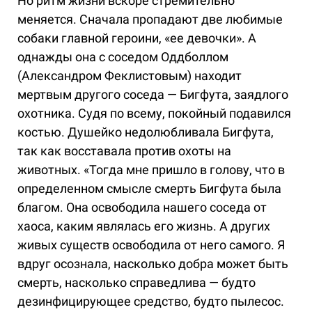
Но ритм жизни вскоре стремительно
меняется. Сначала пропадают две любимые
собаки главной героини, «ее девочки». А
однажды она с соседом Оддболлом
(Александром Феклистовым) находит
мертвым другого соседа — Бигфута, заядлого
охотника. Судя по всему, покойный подавился
костью. Душейко недолюбливала Бигфута,
так как восставала против охоты на
животных. «Тогда мне пришло в голову, что в
определенном смысле смерть Бигфута была
благом. Она освободила нашего соседа от
хаоса, каким являлась его жизнь. А других
живых существ освободила от него самого. Я
вдруг осознала, насколько добра может быть
смерть, насколько справедлива — будто
дезинфицирующее средство, будто пылесос.