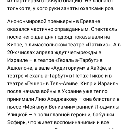
их партнерам стоячую овацию. Не хлопают
только те, у кого руки заняты охапками роз.
Анонс «мировой премьеры» в Ереване
оказался частично оправданным. Спектакль
после него два дня подряд показывали на
Кипре, в лимассольском театре «Патихио». А в
20-х числах апреля ждут четырежды в
Израиле – в театре «Гехаль а-Тарбут» в
Ашкелоне, в зале «Аудиториум» в Хайфе, в
театре «Гехаль а-Тарбут» в Петах-Тикве и в
театре «Гешер» в Тель-Авиве. Кипр и Израиль
после начала войны в Украине уже тепло
принимали Лию Ахеджакову – она блистали в
пьесе «Мой внук Вениамин» ранней Людмилы
Улицкой – в роли главной героини, бабушки
Эсфирь, что живет воспоминаниями и все