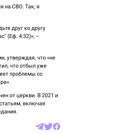
 на СВО. Так, я
ьте друг ко другу
" (Еф. 4:32)», –
и, утверждая, что «не
тил, что отбыл уже
меет проблемы со
ра».
ен от церкви. В 2021 и
 статьям, включая
едания.