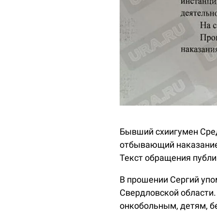
Бывший схиигумен Сред
отбывающий наказание 
Текст обращения публ
В прошении Сергий упо
Свердловской области.
онкобольным, детям, б