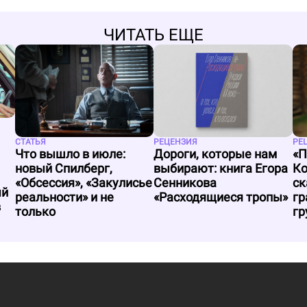
ЧИТАТЬ ЕЩЕ
СТАТЬЯ
РЕЦЕНЗИЯ
РЕ
Что вышло в июле:
Дороги, которые нам
«П
новый Спилберг,
выбирают: книга Егора
Ко
«Обсессия», «Закулисье
Сенникова
ск
ый
реальности» и не
«Расходящиеся тропы»
гр
в
только
гр