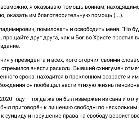
о возможно, я оказываю помощь воинам, находящимся
аю, оказать им благотворительную помощь (...).
адимирович, помиловать и освободить меня. "Но буд
прощайте друг друга, как и Бог во Христе простил вас
издание.
ия у президента и всех, кого огорчил своими словам
е стремился внести раскол». Бывший схиигумен отме
енного срока, находится в преклонном возрасте и и
бождения он пообещал вести «тихую жизнь пенсионе
020 году – тогда же он был извержен из сана и отлуч
й был приговорён к лишению свободы по нескольким
 к суициду и нарушение права на свободу вероиспов