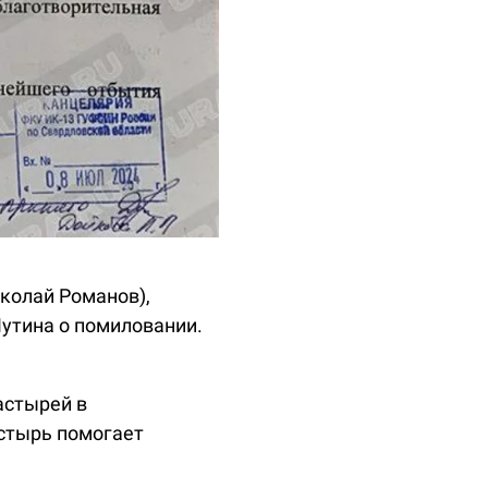
колай Романов),
утина о помиловании.
астырей в
астырь помогает