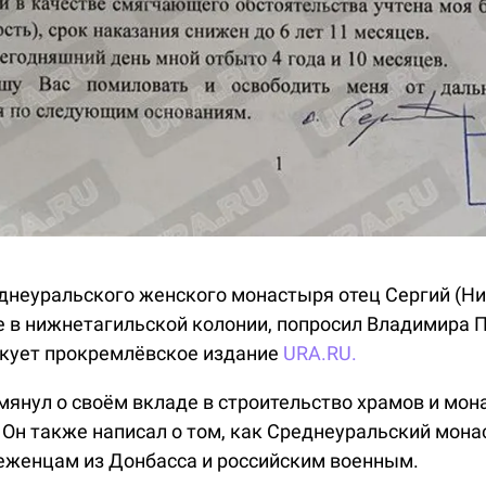
неуральского женского монастыря отец Сергий (Ни
в нижнетагильской колонии, попросил Владимира П
икует прокремлёвское издание
URA.RU.
мянул о своём вкладе в строительство храмов и мон
 Он также написал о том, как Среднеуральский мон
еженцам из Донбасса и российским военным.