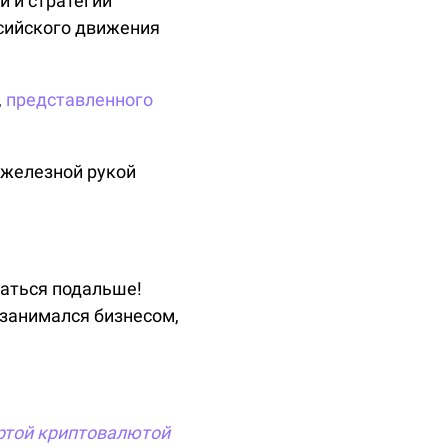
и и стратегии
ссийского движения
,
представленного
я железной рукой
жаться подальше!
 занимался бизнесом,
ртой
криптовалютой