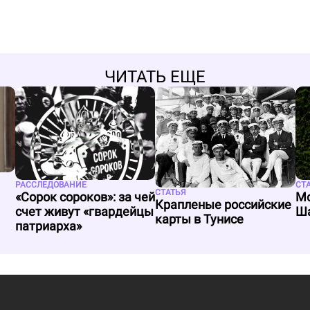
ЧИТАТЬ ЕЩЕ
РАССЛЕДОВАНИЕ
СТ
СТАТЬЯ
«Сорок сороков»: за чей
Мо
Крапленые российские
счет живут «гвардейцы
Ша
карты в Тунисе
патриарха»