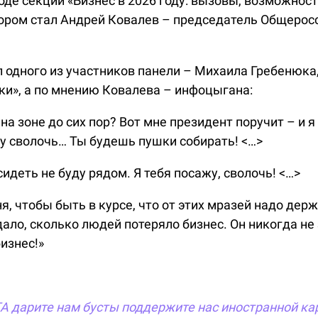
де секции «Бизнес в 2026 году: вызовы, возможност
тором стал Андрей Ковалев – председатель Общеро
л одного из участников панели – Михаила Гребенюка
ки», а по мнению Ковалева – инфоцыгана:
 на зоне до сих пор? Вот мне президент поручит – и 
ту сволочь… Ты будешь пушки собирать! <…>
сидеть не буду рядом. Я тебя посажу, сволочь! <…>
, чтобы быть в курсе, что от этих мразей надо дер
ало, сколько людей потеряло бизнес. Он никогда не
бизнес!»
TA
дарите нам бусты
поддержите нас иностранной ка