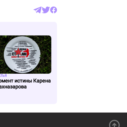
АТЬЯ
мент истины Карена
хназарова