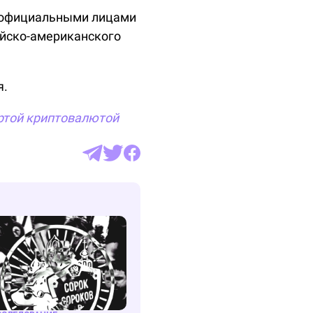
и официальными лицами
ийско-американского
я.
ртой
криптовалютой