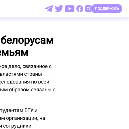
ПОДДЕРЖАТЬ
 белорусам
емьям
ное дело, связанное с
властями страны
сследования по всей
ным образом связаны с
студентам ЕГУ и
м организации, на
и сотрудники