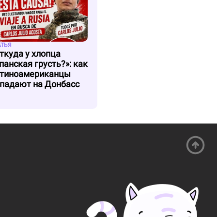
АТЬЯ
ткуда у хлопца
панская грусть?»: как
тиноамериканцы
падают на Донбасс