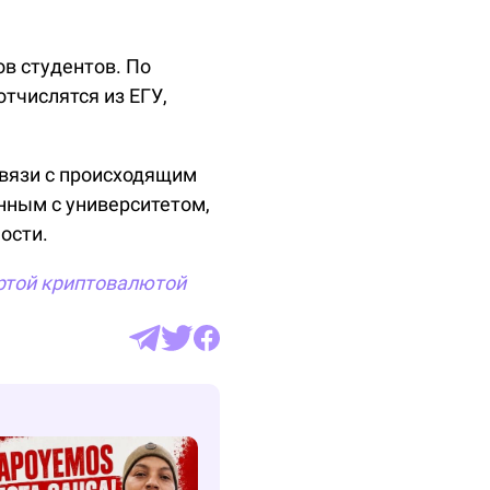
ов студентов. По
тчислятся из ЕГУ,
связи с происходящим
нным с университетом,
ости.
ртой
криптовалютой