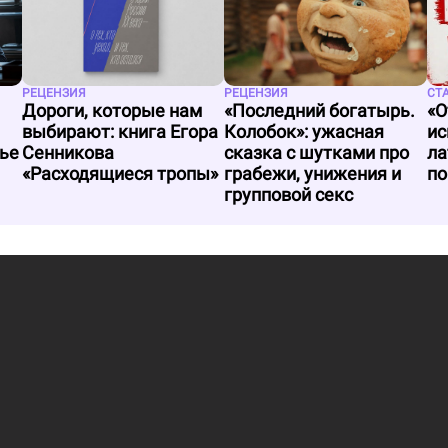
РЕЦЕНЗИЯ
РЕЦЕНЗИЯ
СТ
Дороги, которые нам
«Последний богатырь.
«О
выбирают: книга Егора
Колобок»: ужасная
ис
сье
Сенникова
сказка с шутками про
ла
«Расходящиеся тропы»
грабежи, унижения и
по
групповой секс