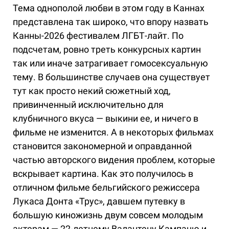
Тема однополой любви в этом году в Каннах
представлена так широко, что впору назвать
Канны-2026 фестивалем ЛГБТ-лайт. По
подсчетам, ровно треть конкурсных картин
так или иначе затрагивает гомосексуальную
тему. В большинстве случаев она существует
тут как просто некий сюжетный ход,
привинченный исключительно для
клубничного вкуса — выкини ее, и ничего в
фильме не изменится. А в некоторых фильмах
становится закономерной и оправданной
частью авторского видения проблем, которые
вскрывает картина. Как это получилось в
отличном фильме бельгийского режиссера
Лукаса Донта «Трус», давшем путевку в
большую киножизнь двум совсем молодым
актерам — 22-летнему Валантену Кампаню и