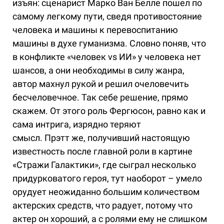
изъян: сценарист Марко Ван Белле пошел по
самому легкому пути, сведя противостояние
человека и машины к перевоспитанию
машины в духе гуманизма. Словно поняв, что
в конфликте «человек vs ИИ» у человека нет
шансов, а они необходимы в силу жанра,
автор махнул рукой и решил очеловечить
бесчеловечное. Так себе решение, прямо
скажем. От этого роль Фергюсон, равно как и
сама интрига, изрядно теряют
смысл. Прэтт же, получивший настоящую
известность после главной роли в картине
«Стражи Галактики», где сыграл несколько
придурковатого героя, тут наоборот – умело
орудует неожиданно большим количеством
актерских средств, что радует, потому что
актер он хороший, а с ролями ему не слишком