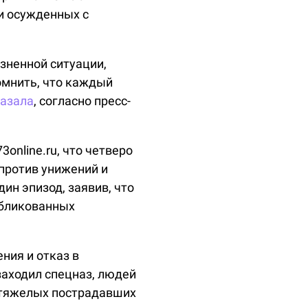
и осужденных с
зненной ситуации,
омнить, что каждый
казала
, согласно пресс-
3online.ru, что четверо
против унижений и
ин эпизод, заявив, что
убликованных
ния и отказ в
заходил спецназ, людей
 тяжелых пострадавших