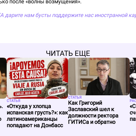
ько после «волны возмущения».
TA
дарите нам бусты
поддержите нас иностранной ка
ЧИТАТЬ ЕЩЕ
СТАТЬЯ
РА
СТАТЬЯ
Как Григорий
ь.
«С
«Откуда у хлопца
Заславский шел к
сч
испанская грусть?»: как
должности ректора
о
па
латиноамериканцы
ГИТИСа и обратно
попадают на Донбасс