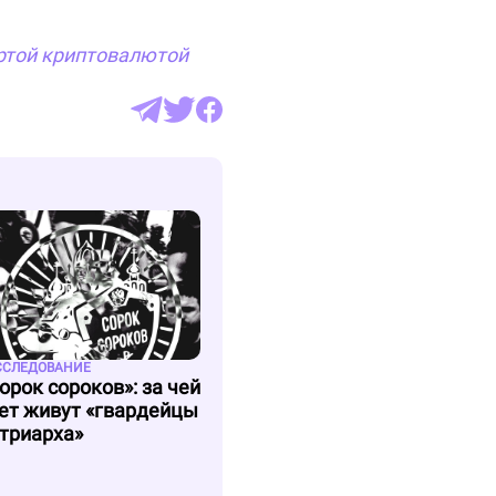
ртой
криптовалютой
ССЛЕДОВАНИЕ
орок сороков»: за чей
ет живут «гвардейцы
триарха»