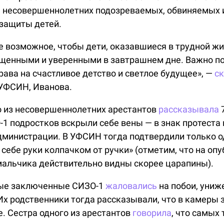
ь несовершеннолетних подозреваемых, обвиняемых 
защиты детей.
 возможное, чтобы дети, оказавшиеся в трудной жи
щенными и уверенными в завтрашнем дне. Важно п
ава на счастливое детство и светлое будущее», —
с
 УФСИН, Иванова.
го из несовершеннолетних арестантов
рассказывала
7
1 подростков вскрыли себе вены — в знак протеста 
дминистрации. В УФСИН тогда подтвердили только од
себе руки колпачком от ручки» (отметим, что на оп
мальчика действительно видны скорее царапины).
слые заключенные СИЗО-1
жаловались
на побои, униже
х родственники тогда рассказывали, что в камеры 
е. Сестра одного из арестантов
говорила
, что самых