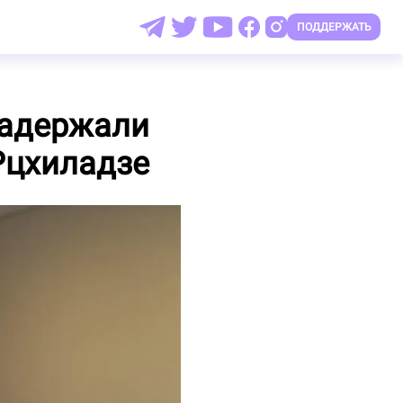
ПОДДЕРЖАТЬ
задержали
Рцхиладзе