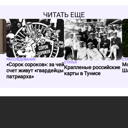
ЧИТАТЬ ЕЩЕ
РАССЛЕДОВАНИЕ
СТ
СТАТЬЯ
«Сорок сороков»: за чей
Мо
Крапленые российские
счет живут «гвардейцы
Ша
карты в Тунисе
патриарха»