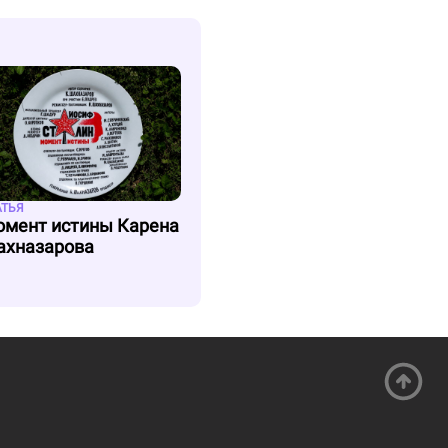
АТЬЯ
мент истины Карена
хназарова