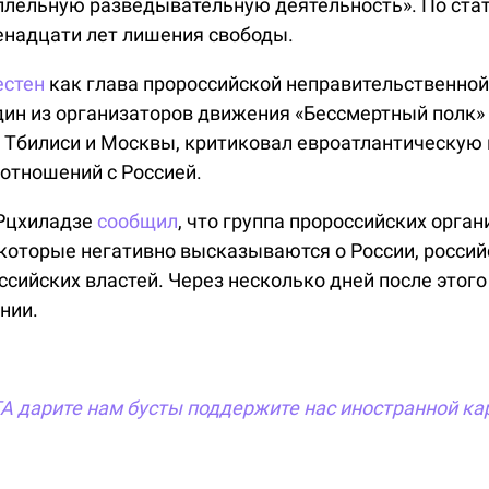
аллельную разведывательную деятельность». По ста
венадцати лет лишения свободы.
естен
как глава пророссийской неправительственной
дин из организаторов движения «Бессмертный полк» 
 Тбилиси и Москвы, критиковал евроатлантическую
отношений с Россией.
 Рцхиладзе
сообщил
, что группа пророссийских орга
 которые негативно высказываются о России, россий
сийских властей. Через несколько дней после этого
нии.
TA
дарите нам бусты
поддержите нас иностранной ка