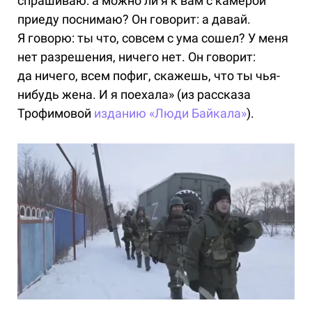
спрашиваю: а можно ли я к вам с камерой
приеду поснимаю? Он говорит: а давай.
Я говорю: ты что, совсем с ума сошел? У меня
нет разрешения, ничего нет. Он говорит:
да ничего, всем пофиг, скажешь, что ты чья-
нибудь жена. И я поехала» (из рассказа
Трофимовой
изданию «Люди Байкала»
).