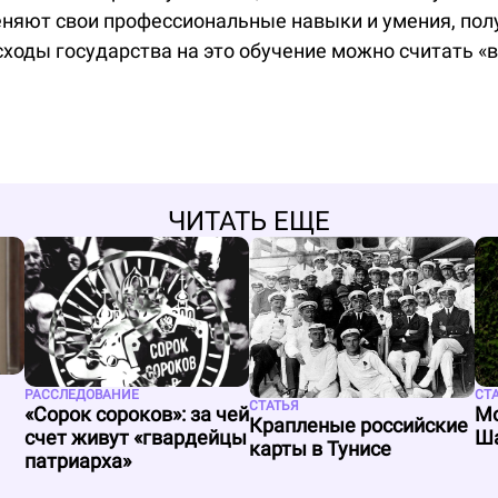
няют свои профессиональные навыки и умения, пол
асходы государства на это обучение можно считать «
ЧИТАТЬ ЕЩЕ
РАССЛЕДОВАНИЕ
СТ
СТАТЬЯ
«Сорок сороков»: за чей
Мо
Крапленые российские
счет живут «гвардейцы
Ша
карты в Тунисе
патриарха»