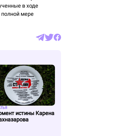
ученные в ходе
в полной мере
АТЬЯ
мент истины Карена
хназарова