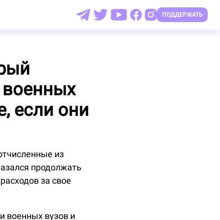
ПОДДЕРЖАТЬ
орый
 военных
е, если они
отчисленные из
тказался продолжать
расходов за свое
ки военных вузов и