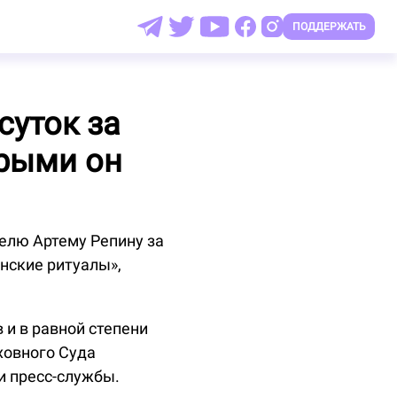
ПОДДЕРЖАТЬ
суток за
орыми он
елю Артему Репину за
нские ритуалы»,
и в равной степени
ховного Суда
и пресс-службы.