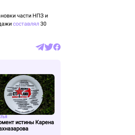
ановки части НПЗ и
одажи
составлял
30
АТЬЯ
мент истины Карена
хназарова