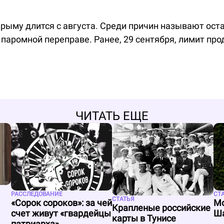
рыму длится с августа. Среди причин называют ост
 паромной переправе. Ранее, 29 сентября, лимит пр
ЧИТАТЬ ЕЩЕ
РАССЛЕДОВАНИЕ
СТ
СТАТЬЯ
«Сорок сороков»: за чей
Мо
Крапленые российские
счет живут «гвардейцы
Ша
карты в Тунисе
патриарха»